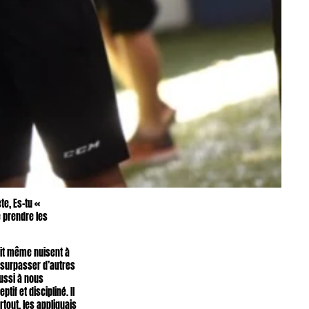
te, Es-tu «
e prendre les
ait même nuisent à
s surpasser d’autres
éussi à nous
tif et discipliné. Il
rtout, les appliquais