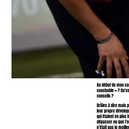
Au début de mon cam
coachable » ? Qu’es
conseils ?
Drôles à dire mais 
leur propre développ
qui étaient en plus
dépasser ou que l’on
n’était pas le meill