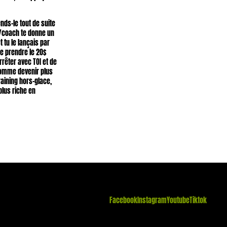
ends-le tout de suite
r/coach te donne un
t tu le lançais par
 de prendre le 20$
rêter avec TOI et de
 comme devenir plus
raining hors-glace,
plus riche en
Facebook
Instagram
Youtube
Tiktok