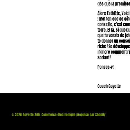
dès que la première
Alors l’athlète, Voi
! Met ton ego de cô
conseille, c’est com
terre. Et là, si quel
que tu venais de je
te donner un conseil
riche ! Se développe
j’ignore comment ric
sortant !
Penses-y !
Coach Goyette
© 2026
Goyette 360
,
Commerce électronique propulsé par Shopify