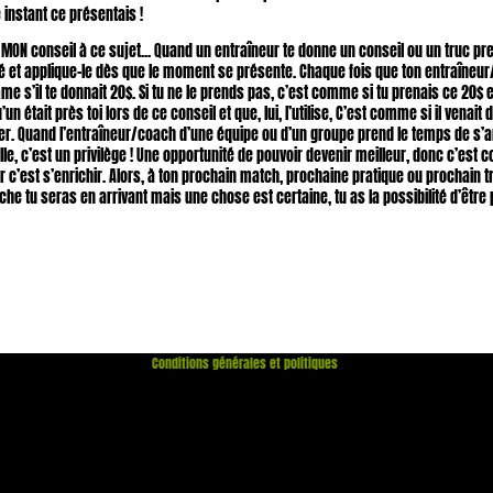
 instant ce présentais !
ci MON conseil à ce sujet... Quand un entraîneur te donne un conseil ou un truc pr
té et applique-le dès que le moment se présente. Chaque fois que ton entraîneu
me s’il te donnait 20$. Si tu ne le prends pas, c’est comme si tu prenais ce 20$ e
qu’un était près toi lors de ce conseil et que, lui, l’utilise, C’est comme si il venait
ter. Quand l’entraîneur/coach d’une équipe ou d’un groupe prend le temps de s’ar
le, c’est un privilège ! Une opportunité de pouvoir devenir meilleur, donc c’est
r c’est s’enrichir. Alors, à ton prochain match, prochaine pratique ou prochain t
he tu seras en arrivant mais une chose est certaine, tu as la possibilité d’être 
Politique de remboursement
Politique de confidentialité
Conditions d’utilisation
Politique d’expédition
Conditions générales et politiques