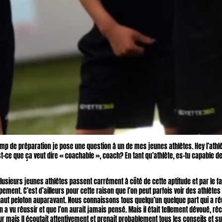
p de préparation je pose une question à un de mes jeunes athlètes. Hey l’athlè
t-ce que ça veut dire « coachable », coach? En tant qu’athlète, es-tu capable d
plusieurs jeunes athlètes passent carrément à côté de cette aptitude et par le f
ement. C’est d’ailleurs pour cette raison que l’on peut parfois voir des athlète
 haut peloton auparavant. Nous connaissons tous quelqu’un quelque part qui a r
 a vu réussir et que l’on aurait jamais pensé. Mais il était tellement dévoué, récep
eur mais Il écoutait attentivement et prenait probablement tous les conseils et su