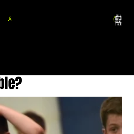
Nombre
total
d’articles
dans le
panier: 0
COMPTE
Autres options de connexion
Commandes
Profil
ble?